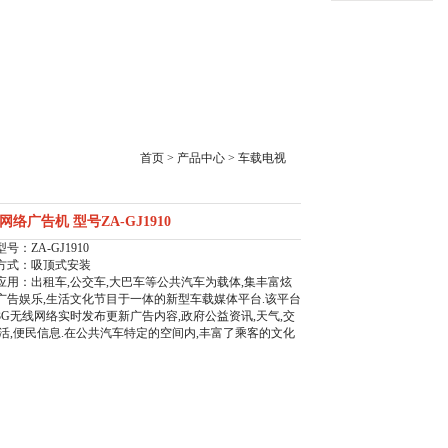
首页
>
产品中心
>
车载电视
寸网络广告机 型号ZA-GJ1910
号：ZA-GJ1910
方式：吸顶式安装
应用：出租车,公交车,大巴车等公共汽车为载体,集丰富炫
广告娱乐,生活文化节目于一体的新型车载媒体平台.该平台
3G无线网络实时发布更新广告内容,政府公益资讯,天气,交
生活,便民信息.在公共汽车特定的空间内,丰富了乘客的文化
。